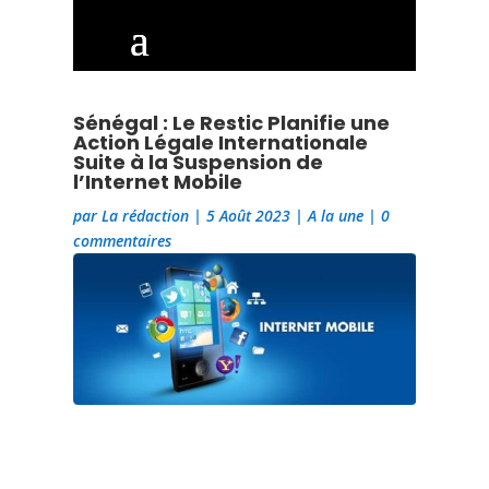
Sénégal : Le Restic Planifie une
Action Légale Internationale
Suite à la Suspension de
l’Internet Mobile
par
La rédaction
|
5 Août 2023
|
A la une
|
0
commentaires