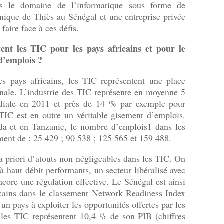
ans le domaine de l’informatique sous forme de
hnique de Thiès au Sénégal et une entreprise privée
faire face à ces défis.
ent les TIC pour les pays africains et pour le
d’emplois ?
s pays africains, les TIC représentent une place
onale. L’industrie des TIC représente en moyenne 5
iale en 2011 et près de 14 % par exemple pour
TIC est en outre un véritable gisement d’emplois.
 et en Tanzanie, le nombre d’emplois1 dans les
ment de : 25 429 ; 90 538 ; 125 565 et 159 488.
 a priori d’atouts non négligeables dans les TIC. On
à haut débit performants, un secteur libéralisé avec
ncore une régulation effective. Le Sénégal est ainsi
icains dans le classement Network Readiness Index
n pays à exploiter les opportunités offertes par les
t les TIC représentent 10,4 % de son PIB (chiffres