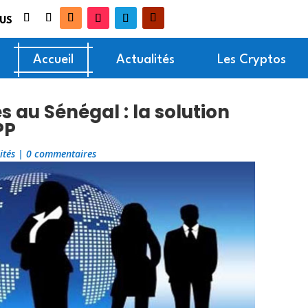
US
Accueil
Actualités
Les Cryptos
s au Sénégal : la solution
PP
ités
|
0 commentaires