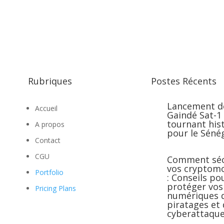
Rubriques
Postes Récents
Lancement d
Accueil
Gaindé Sat-1 
tournant his
A propos
pour le Séné
Contact
CGU
Comment séc
vos cryptom
Portfolio
: Conseils po
protéger vos 
Pricing Plans
numériques 
piratages et
cyberattaque