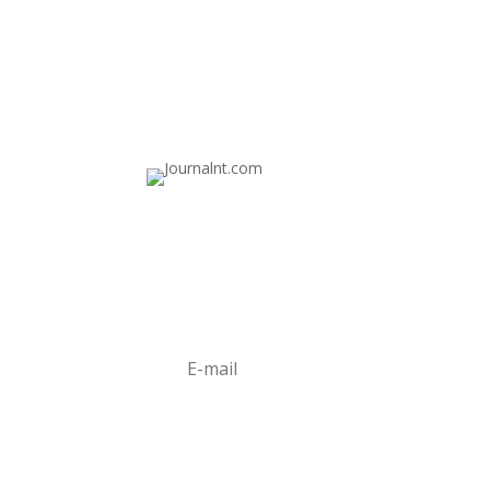
Abonnez-vous
Abonnez-vous aux mises à jour de
Journant.com
S'Abonner