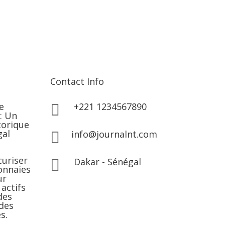
Contact Info
e
+221 1234567890

: Un
torique
gal
info@journalnt.com

uriser
Dakar - Sénégal

onnaies
ur
actifs
des
 des
s.