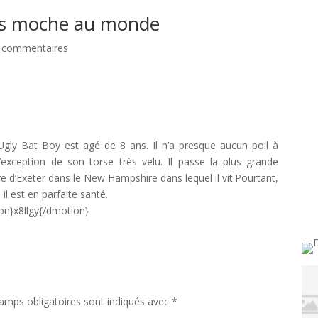
lus moche au monde
 commentaires
Ugly Bat Boy est agé de 8 ans. Il n’a presque aucun poil à
l’exception de son torse très velu. Il passe la plus grande
ire d’Exeter dans le New Hampshire dans lequel il vit.Pourtant,
 il est en parfaite santé.
on}x8llgy{/dmotion}
amps obligatoires sont indiqués avec
*